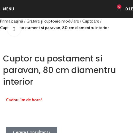
0
MENU
0
LE
Prima pagină
Grătare și cuptoare modulare
Cuptoare
Cuptor cu postament si paravan, 80 cm diamentru interior
Click to enlarge
Cuptor cu postament si
paravan, 80 cm diamentru
interior
Cadou: 1m de horn!
Cerere Consultanță