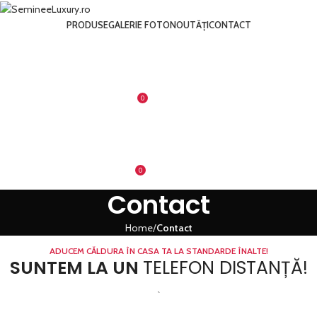
PRODUSE
GALERIE FOTO
NOUTĂȚI
CONTACT
0
0
LEI
MENU
0
0
LEI
Contact
Home
Contact
ADUCEM CĂLDURA ÎN CASA TA LA STANDARDE ÎNALTE!
SUNTEM LA UN
TELEFON DISTANȚĂ!
`