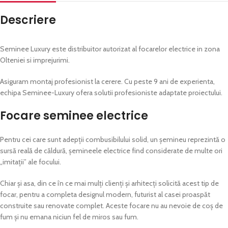
Descriere
Seminee Luxury este distribuitor autorizat al focarelor electrice in zona
Olteniei si imprejurimi.
Asiguram montaj profesionist la cerere. Cu peste 9 ani de experienta,
echipa Seminee-Luxury ofera solutii profesioniste adaptate proiectului.
Focare seminee electrice
Pentru cei care sunt adepții combusibilului solid, un șemineu reprezintă o
sursă reală de căldură, șemineele electrice find considerate de multe ori
„imitații” ale focului.
Chiar și asa, din ce în ce mai mulți clienți și arhitecți solicită acest tip de
focar, pentru a completa designul modern, futurist al casei proaspăt
construite sau renovate complet. Aceste focare nu au nevoie de coș de
fum și nu emana niciun fel de miros sau fum.