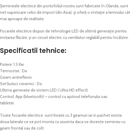
Șemineele electrice din portofoliul nostru sunt fabricate în Olanda, sunt
net superioare celor de import (din Asia), și oferă o imitație a lemnului cât
mai aproape de realitate.
Focarele electrice dispun de tehnologie LED de ultimă generație pentru
imitarea flăcării, și un circuit electric cu ventilator reglablil pentru încălzire.
Specificatii tehnice:
Putere: 1.5 Kw
Termostat : Da
Geam antireflexiv
Set butuci ceramici : Da
Ultima generatie de sistem LED ( Ultra HD effect)
Control: App (bluetooth) – control cu ajutorul telefonului sau
tabletei.
Toate focarele electrice sunt livrate cu 3 geamuri iar in pachet exista
doua laterale ce se pot monta cu usurinta daca se doreste semineu cu
geam frontal sau de colt.