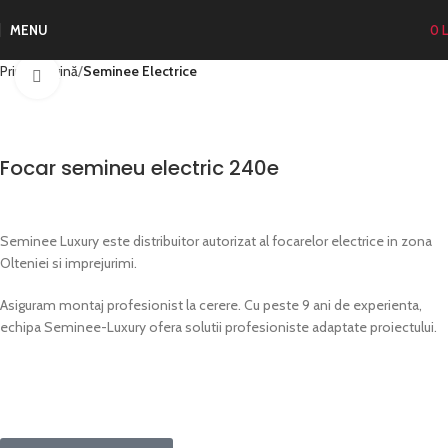
MENU
0
L
Prima pagină
Seminee Electrice
Click to enlarge
Focar semineu electric 240e
Seminee Luxury este distribuitor autorizat al focarelor electrice in zona
Olteniei si imprejurimi.
Asiguram montaj profesionist la cerere. Cu peste 9 ani de experienta,
echipa Seminee-Luxury ofera solutii profesioniste adaptate proiectului.