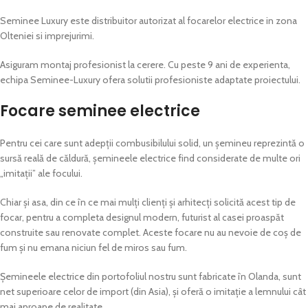
Seminee Luxury este distribuitor autorizat al focarelor electrice in zona
Olteniei si imprejurimi.
Asiguram montaj profesionist la cerere. Cu peste 9 ani de experienta,
echipa Seminee-Luxury ofera solutii profesioniste adaptate proiectului.
Focare seminee electrice
Pentru cei care sunt adepții combusibilului solid, un șemineu reprezintă o
sursă reală de căldură, șemineele electrice find considerate de multe ori
„imitații” ale focului.
Chiar și asa, din ce în ce mai mulți clienți și arhitecți solicită acest tip de
focar, pentru a completa designul modern, futurist al casei proaspăt
construite sau renovate complet. Aceste focare nu au nevoie de coș de
fum și nu emana niciun fel de miros sau fum.
Șemineele electrice din portofoliul nostru sunt fabricate în Olanda, sunt
net superioare celor de import (din Asia), și oferă o imitație a lemnului cât
mai aproape de realitate.