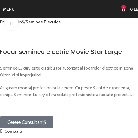
0
MENU
0
LE
Prima pagină
Seminee Electrice
Click to enlarge
Focar semineu electric Movie Star Large
Seminee Luxury este distribuitor autorizat al focarelor electrice in zona
Olteniei si imprejurimi.
Asiguram montaj profesionist la cerere. Cu peste 9 ani de experienta,
echipa Seminee-Luxury ofera solutii profesioniste adaptate proiectului.
Cerere Consultanță
Compară