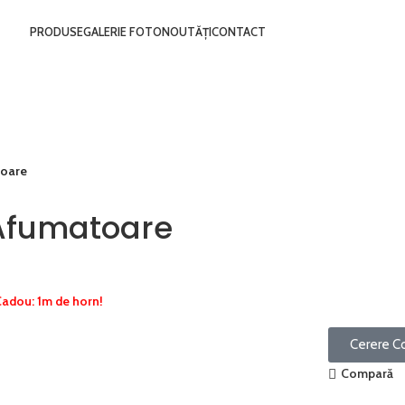
PRODUSE
GALERIE FOTO
NOUTĂȚI
CONTACT
oare
Afumatoare
adou: 1m de horn!
Cerere C
Compară