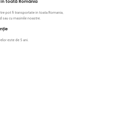
 în toată România​
tre pot fi transportate in toata Romania,
pid sau cu masinile noastre.
nție
elor este de 5 ani.