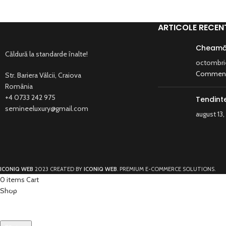
ARTICOLE RECEN
Cheamă 
Căldură la standarde înalte!
octombrie
Commen
Str. Bariera Vâlcii, Craiova
România
+4 0733 242 975
Tendint
semineeluxury@gmail.com
august 13
ICONIQ WEB
2023 CREATED BY
ICONIQ WEB
. PREMIUM E-COMMERCE SOLUTIONS.
0
items
Cart
Shop