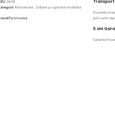
Transport
SKU:
2608
ategorii:
Afumatoare
,
Grătare și cuptoare modulare
Focarele noas
rand:
Pyromoesa
prin curier ra
5 ani Gara
Garantia focar