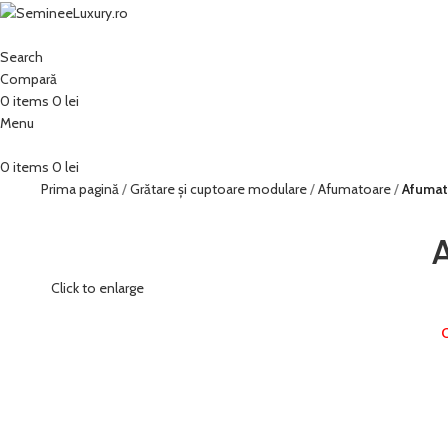
Search
Compară
0
items
0
lei
Menu
0
items
0
lei
Prima pagină
Grătare și cuptoare modulare
Afumatoare
Afumat
Click to enlarge
C