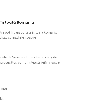
 în toată România
tre pot fi transportate in toata Romania,
pid sau cu masinile noastre
ndute de Șeminee Luxury beneficiază de
 producător, conform legislației în vigoare.
urimi.
ui.