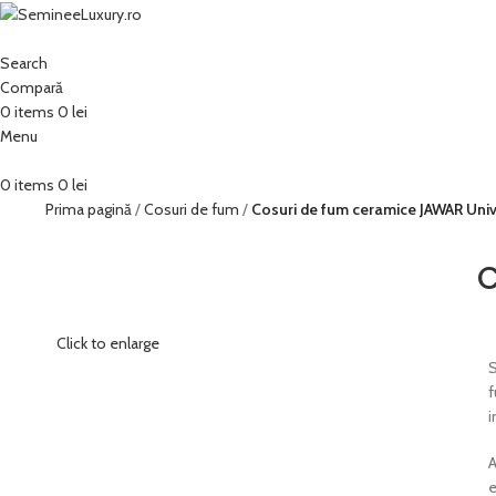
Search
Compară
0
items
0
lei
Menu
0
items
0
lei
Prima pagină
Cosuri de fum
Cosuri de fum ceramice JAWAR Univ
C
Click to enlarge
S
f
i
A
e