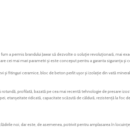
e fum a permis brandului Jawar să dezvolte o soluție revoluționară, mai ex
re cei mai mari parametri și este conceput pentru a garanta siguranța și co
și fitinguri ceramice, bloc de beton perlit ușor și izolație din vată minera
 rotundă, profilată, bazată pe cea mai recentă tehnologie de presare izost
ei, etanșeitate ridicată, capacitate scăzută de căldură, rezistență la foc de
ădirile noi, dar este, de asemenea, potrivit pentru amplasarea în locuințe