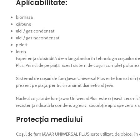
Aplicabilitate:
biomasa
cărbune
ulei / gaz condensat
ulei / gaz necondensat
pelett
lemn
Experiența dobândită de-a lungul anilor în tehnologia coșurilor d
Plus. Primul de pe piață, acest sistem de coșuri complet polonez a
Sistemul de coșuri de fum Jawar Uniwersal Plus este format din țevi 
prezent pe piață, pentru un anumit diametru al țevii.
Nucleul coșului de fum Jawar Uniwersal Plus este o țeavă ceramică
rezistență ridicată la condens agresiv, absorbție aproape zero a ap
Protecția mediului
Coșul de fum JAWAR UNIWERSAL PLUS este utilizat, de obicei, în cl