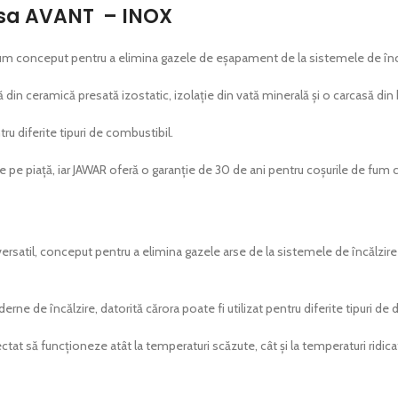
esa AVANT – INOX
 conceput pentru a elimina gazele de eșapament de la sistemele de încălzi
in ceramică presată izostatic, izolație din vată minerală și o carcasă din 
ru diferite tipuri de combustibil.
e pe piață, iar JAWAR oferă o garanție de 30 de ani pentru coșurile de fum
satil, conceput pentru a elimina gazele arse de la sistemele de încălzire 
e de încălzire, datorită cărora poate fi utilizat pentru diferite tipuri de d
ctat să funcționeze atât la temperaturi scăzute, cât și la temperaturi ridi