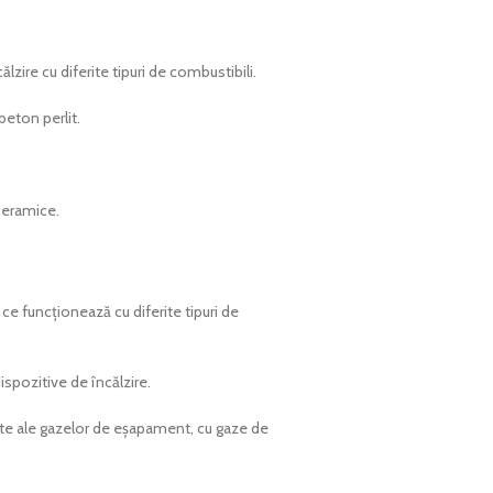
re cu diferite tipuri de combustibili.
beton perlit.
 ceramice.
ce funcționează cu diferite tipuri de
ispozitive de încălzire.
cate ale gazelor de eșapament, cu gaze de