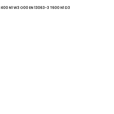
T400 N1 W3 O00 EN 13063-3 T600 N1 D3