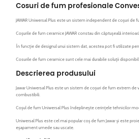
Cosuri de fum profesionale Conv
JAWAR Uniwersal Plus este un sistem independent de coșuri de fum
Coșurile de fum ceramice JAWAR constau din căptușeală interioară d
În funcție de designul unui sistem dat, acestea pot fi utilizate pent
Cosurile de fum ceramice sunt cele mai durabile soluții disponibil
Descrierea produsului
Jawar Uniwersal Plus este un sistem de coșuri de fum extrem de ver
combustibili.
Coșul de fum Uniwersal Plus îndeplinește cerințele tehnicilor modern
Uniwersal Plus este cel mai popular coș de fum Jawar și este proie
eșapament umede sau uscate.