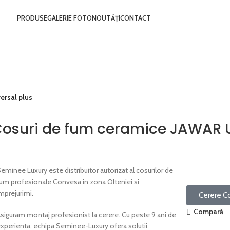
PRODUSE
GALERIE FOTO
NOUTĂȚI
CONTACT
ersal plus
osuri de fum ceramice JAWAR U
eminee Luxury este distribuitor autorizat al cosurilor de
um profesionale Convesa in zona Olteniei si
mprejurimi.
Cerere C
Compară
siguram montaj profesionist la cerere. Cu peste 9 ani de
xperienta, echipa Seminee-Luxury ofera solutii