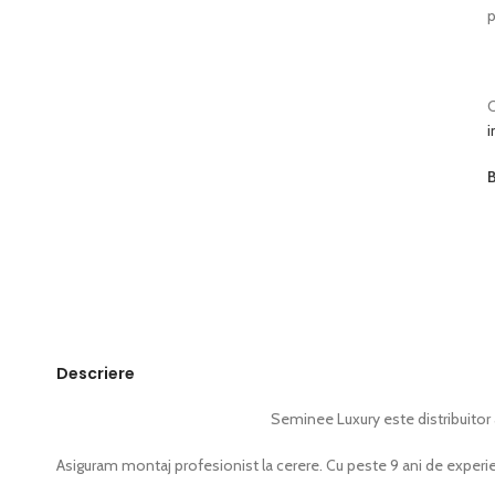
p
C
i
B
Descriere
Seminee Luxury este distribuitor 
Asiguram montaj profesionist la cerere. Cu peste 9 ani de experi