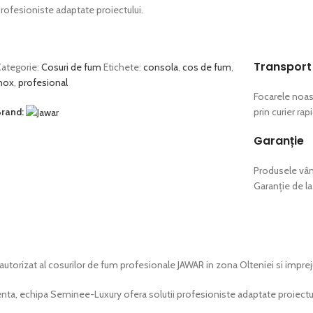
rofesioniste adaptate proiectului.
Transport
ategorie:
Cosuri de fum
Etichete:
consola
,
cos de fum
,
nox
,
profesional
Focarele noas
rand:
prin curier ra
Garanție
Produsele vâ
Garanție de la
autorizat al cosurilor de fum profesionale JAWAR in zona Olteniei si imprej
enta, echipa Seminee-Luxury ofera solutii profesioniste adaptate proiectul