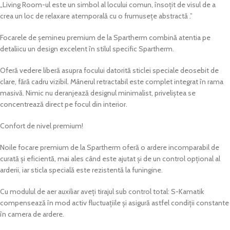
„Living Room-ul este un simbol al locului comun, însoțit de visul de a
crea un loc de relaxare atemporală cu o frumusețe abstractă .”
Focarele de șemineu premium de la Spartherm combină atentia pe
detaliicu un design excelent în stilul specific Spartherm.
Oferă vedere liberă asupra focului datorită sticlei speciale deosebit de
clare, fără cadru vizibil. Mânerul retractabil este complet integrat în rama
masivă. Nimic nu deranjează designul minimalist, priveliștea se
concentrează direct pe focul din interior.
Confort de nivel premium!
Noile focare premium de la Spartherm oferă o ardere incomparabil de
curată și eficientă, mai ales când este ajutat și de un control opțional al
arderii, iar sticla specială este rezistentă la funingine.
Cu modulul de aer auxiliar aveți tirajul sub control total: S-Kamatik
compensează în mod activ fluctuațiile și asigură astfel condiții constante
în camera de ardere.