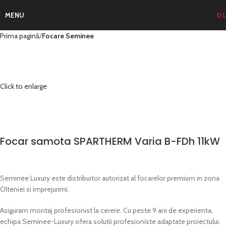
MENU
0
L
Prima pagină
Focare Seminee
Click to enlarge
Focar samota SPARTHERM Varia B-FDh 11kW
Seminee Luxury este distribuitor autorizat al focarelor premium in zona
Olteniei si imprejurimi.
Asiguram montaj profesionist la cerere. Cu peste 9 ani de experienta,
echipa Seminee-Luxury ofera solutii profesioniste adaptate proiectului.