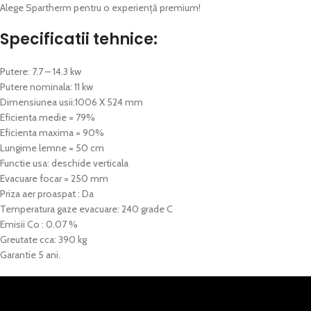
Alege Spartherm pentru o experiență premium!
Specificatii tehnice:
Putere: 7.7 – 14.3 kw
Putere nominala: 11 kw
Dimensiunea usii:1006 X 524 mm
Eficienta medie = 79%
Eficienta maxima = 90%
Lungime lemne = 50 cm
Functie usa: deschide verticala
Evacuare focar = 250 mm
Priza aer proaspat : Da
Temperatura gaze evacuare: 240 grade C
Emisii Co : 0.07 %
Greutate cca: 390 kg
Garantie 5 ani.