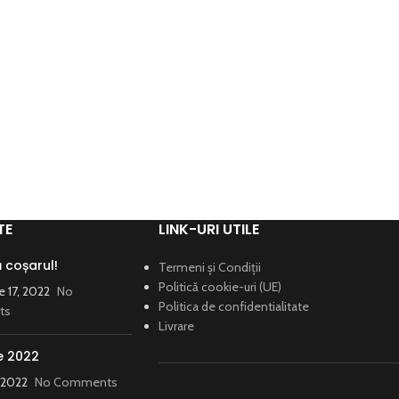
TE
LINK-URI UTILE
coșarul!
Termeni și Condiții
Politică cookie-uri (UE)
 17, 2022
No
Politica de confidentialitate
ts
Livrare
e 2022
, 2022
No Comments