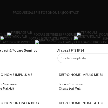
PRODUSE
GALERIE FOTO
NOUTĂȚI
CONTACT
DUSE
FOCARE SEMINEE
55 PRODUSE
FOCA
E
FOCARE BIOETANOL
5 PRODUSE
SEM
ACCESORII
0 PRODUSE
GRATARE / CUPTOARE
0 PRODUSE
a pagină
Focare Seminee
Afișează
9
12
18
24
RO HOME IMPULS ME
DEFRO HOME IMPULS ME BL
re Seminee
Focare Seminee
te Mai Mult
Citește Mai Mult
RO HOME INTRA LA BP G
DEFRO HOME INTRA LA T G