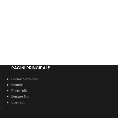
PAGINI PRINCIPALE
Focare Seminee
Noutăți
Portofoliu
Despre Noi
Contact