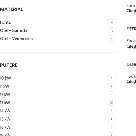
Foca
MATERIAL
Citeș
Fonta
4
DEF
Otel + Samota
45
Otel + Vermiculita
4
Foca
Citeș
DEF
PUTERE
Foca
10 kW
7
Citeș
11 kW
2
12 kW
4
13 kW
10
14 kW
5
15 kW
1
16 kW
6
18 kW
3