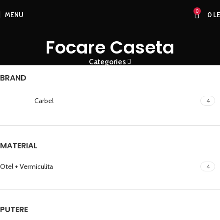
0
MENU
0
LE
Focare Caseta
Categories
BRAND
Carbel
4
MATERIAL
Otel + Vermiculita
4
PUTERE