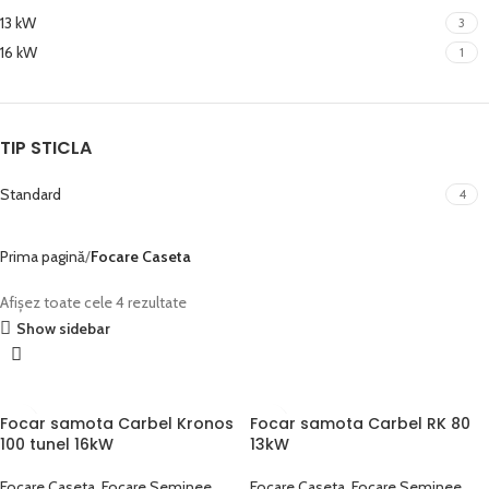
13 kW
3
16 kW
1
TIP STICLA
Standard
4
Prima pagină
Focare Caseta
Afișez toate cele 4 rezultate
Show sidebar
Focar samota Carbel Kronos
Focar samota Carbel RK 80
100 tunel 16kW
13kW
Focare Caseta
,
Focare Seminee
Focare Caseta
,
Focare Seminee