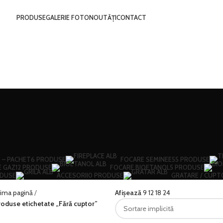
PRODUSE
GALERIE FOTO
NOUTĂȚI
CONTACT
 – PACHET
6 PRODUSE
FOCARE SEMINEE
55 PRODUSE
E GAZ
12 PRODUSE
FOCARE BIOETANOL
5 PRODUSE
ODUSE
ACCESORII
0 PRODUSE
GRATARE / CUPT
rima pagină
Afișează
9
12
18
24
roduse etichetate „Fără cuptor”