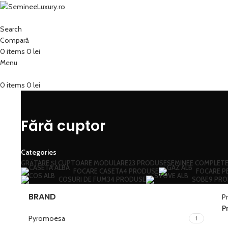
Search
Compară
0
items
0
lei
Menu
0
items
0
lei
Fără cuptor
Categories
GRĂTARE ȘI CUPTOARE MODULARE
23 PRODUSE
SEMINEE COMPLETE
FOCARE CASETA
4 PRODUSE
FOCARE P
COSURI DE FUM
34 PRODUSE
SOBE
9 PR
BRAND
P
P
Pyromoesa
1