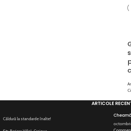
s
c
A
C
ARTICOLE RECEN
Cheamă 
Căldură la standarde înalte!
octombrie
Commen
Str. Bariera Vâlcii, Craiova