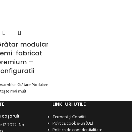
Grătar modular
emi-fabricat
premium –
onfiguratii
nsambluri Grătare Modulare
itește mai mult
TE
LINK-URI UTILE
coșarul!
Termeni și Condiții
Politică cookie-uri (UE)
 17, 2022
No
Politica de confidentialitate
ts