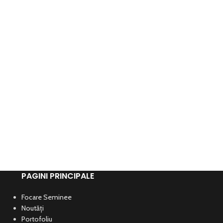
PAGINI PRINCIPALE
Focare Seminee
Noutăți
Portofoliu