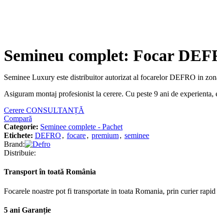
Semineu complet: Focar DEFR
Seminee Luxury este distribuitor autorizat al focarelor DEFRO in zona
Asiguram montaj profesionist la cerere. Cu peste 9 ani de experienta, 
Cerere CONSULTANȚĂ
Compară
Categorie:
Seminee complete - Pachet
Etichete:
DEFRO
,
focare
,
premium
,
seminee
Brand:
Distribuie:
Transport în toată România
Focarele noastre pot fi transportate in toata Romania, prin curier rapid
5 ani Garanție