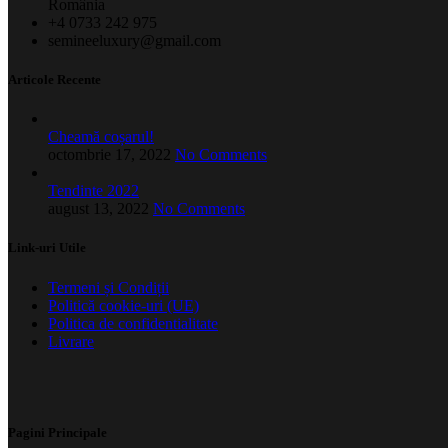
România
+4 0733 242 975
semineeluxury@gmail.com
Articole Recente
Cheamă coșarul!
octombrie 17, 2022
No Comments
Tendinte 2022
august 13, 2022
No Comments
Link-uri Utile
Termeni și Condiții
Politică cookie-uri (UE)
Politica de confidentialitate
Livrare
Pagini Principale