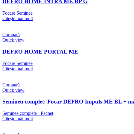
DEFRO HOME INTRA ME BP G
Focare Seminee
Citește mai mult
Compară
Quick view
DEFRO HOME PORTAL ME
Focare Seminee
Citește mai mult
Compară
Quick view
Semineu complet: Focar DEFRO Impuls ME BL + mat
Seminee complete - Pachet
Citește mai mult