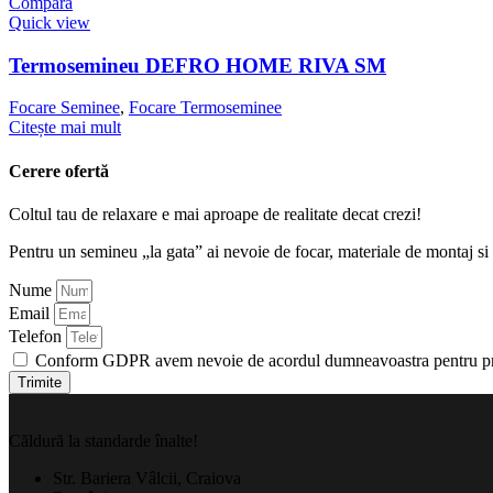
Compară
Quick view
Termosemineu DEFRO HOME RIVA SM
Focare Seminee
,
Focare Termoseminee
Citește mai mult
Cerere ofertă
Coltul tau de relaxare e mai aproape de realitate decat crezi!
Pentru un semineu „la gata” ai nevoie de focar, materiale de montaj si
Nume
Email
Telefon
Conform GDPR avem nevoie de acordul dumneavoastra pentru preluc
Trimite
Căldură la standarde înalte!
Str. Bariera Vâlcii, Craiova