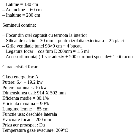
– Latime = 130 cm
– Adancime = 60 cm
– Inaltime = 280 cm
Semineul contine:
– Focar din otel captusit cu termota la interior
– Silicat de calciu – 30 mm – pentru izolatia exterioara = 25 placi
– Grile ventilatie tunel 98×9 cm = 4 bucati
– Legatura focar – cos fum D200mm = 1.5 ml
– Accesorii montaj ( 1 sac adeziv + 500 suruburi speciale+ 1 kit racor
Caracteristici focar:
Clasa energetica: A
Putere: 6.4 – 19.2 kw
Putere nominala: 16 kw
Dimensiunea usii: 914 X 502 mm
Eficienta medie = 80.1%
Eficienta maxima = 90%
Lungime lemne = 85 cm
Functie usa: deschide laterala
Evacuare focar = 200 mm
Priza aer proaspat : Da
Temperatura gaze evacuare: 269°C