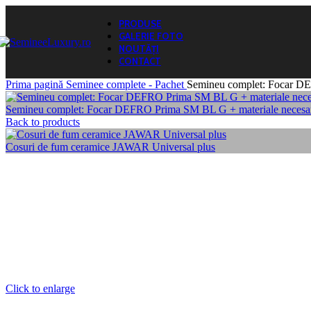
PRODUSE
GALERIE FOTO
NOUTĂȚI
CONTACT
Prima pagină
Seminee complete - Pachet
Semineu complet: Focar DE
Semineu complet: Focar DEFRO Prima SM BL G + materiale necesa
Back to products
Cosuri de fum ceramice JAWAR Universal plus
Click to enlarge