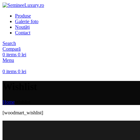
Produse
Galerie foto
Noutăți
Contact
Search
Compară
0
items
0
lei
Menu
0
items
0
lei
Wishlist
Home
Wishlist
[woodmart_wishlist]