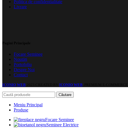
Politica de confidentialitate
Livrare
Pagini Principale
Focare Seminee
Noutăți
Portofoliu
Despre Noi
Contact
ICONIQ WEB
2023 CREATED BY
ICONIQ WEB
. PREMIUM E-COMMERCE 
Căutare
Meniu Principal
Produse
Focare Seminee
Seminee Electrice