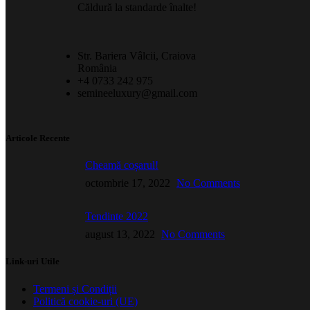
Căldură la standarde înalte!
Str. Bariera Vâlcii, Craiova
România
+4 0733 242 975
semineeluxury@gmail.com
Articole Recente
Cheamă coșarul!
octombrie 17, 2022
No Comments
Tendinte 2022
august 13, 2022
No Comments
Link-uri Utile
Termeni și Condiții
Politică cookie-uri (UE)